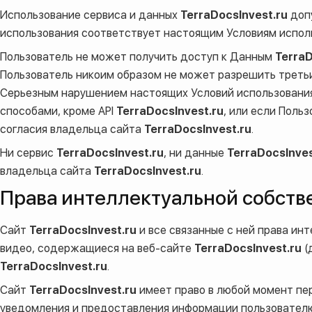
Использование сервиса и данных
TerraDocsInvest.ru
допу
использования соответствует настоящим Условиям испол
Пользователь не может получить доступ к Данным
TerraD
Пользователь никоим образом не может разрешить трет
Серьезным нарушением настоящих Условий использования 
способами, кроме API
TerraDocsInvest.ru
, или если Поль
согласия владельца сайта
TerraDocsInvest.ru
.
Ни сервис
TerraDocsInvest.ru
, ни данные
TerraDocsInves
владельца сайта
TerraDocsInvest.ru
.
Права интеллектуальной собств
Сайт
TerraDocsInvest.ru
и все связанные с ней права инт
видео, содержащиеся на веб-сайте
TerraDocsInvest.ru
(
TerraDocsInvest.ru
.
Сайт
TerraDocsInvest.ru
имеет право в любой момент пе
уведомления и предоставления информации пользовател