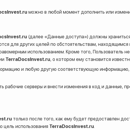
csInvest.ru
можно в любой момент дополнить или измени
csInvest.ru
(далее «Данные доступа») должны храниться
тся для других целей по обстоятельствам, находящимся 
равомерным использованием. Кроме того, Пользователь н
нии
TerraDocsInvest.ru
, о котором ему становится известн
нформацию и любую другую соответствующую информацию
ь рабочие серверы и внести изменения в код и данные, 
st.ru
только после того, как ему будет предоставлен дос
ю цель использования
TerraDocsInvest.ru
.