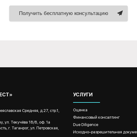
Получить бесплатную консультацию
ВЕСТ»
УСЛУГИ
Оценка
реяславская Средняя, д.27, стр.1,
Финансовый консалтинг
, ул. Текучёва 18/8, оф. 1а
Due Diligence
ть, г. Таганрог, ул. Петровская,
Исходно–разрешительная докуме