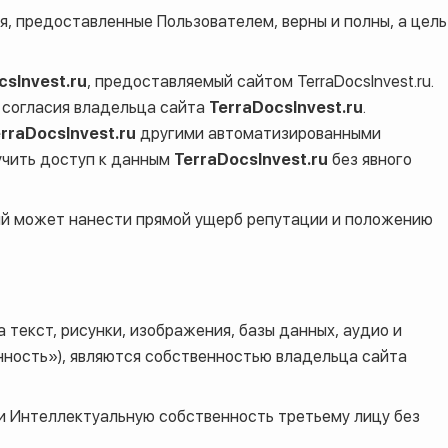
я, предоставленные Пользователем, верны и полны, а цель
csInvest.ru
, предоставляемый сайтом TerraDocsInvest.ru.
 согласия владельца сайта
TerraDocsInvest.ru
.
rraDocsInvest.ru
другими автоматизированными
учить доступ к данным
TerraDocsInvest.ru
без явного
рый может нанести прямой ущерб репутации и положению
 текст, рисунки, изображения, базы данных, аудио и
нность»), являются собственностью владельца сайта
и Интеллектуальную собственность третьему лицу без