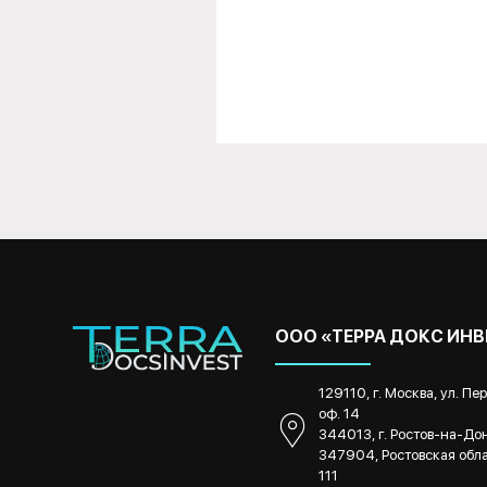
ООО «ТЕРРА ДОКС ИН
129110, г. Москва, ул. Пе
оф. 14
344013, г. Ростов-на-Дону
347904, Ростовская облас
111