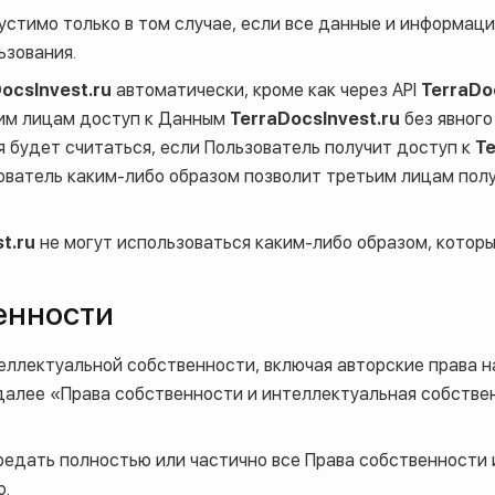
стимо только в том случае, если все данные и информаци
ьзования.
ocsInvest.ru
автоматически, кроме как через API
TerraDo
ьим лицам доступ к Данным
TerraDocsInvest.ru
без явного
будет считаться, если Пользователь получит доступ к
Te
зователь каким-либо образом позволит третьим лицам пол
t.ru
не могут использоваться каким-либо образом, кото
енности
еллектуальной собственности, включая авторские права на
далее «Права собственности и интеллектуальная собстве
редать полностью или частично все Права собственности 
ю.