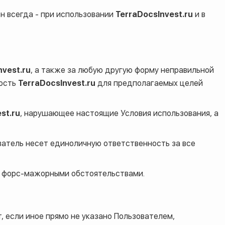
он всегда - при использовании
TerraDocsInvest.ru
и в
nvest.ru
, а также за любую другую форму неправильной
ность
TerraDocsInvest.ru
для предполагаемых целей
st.ru
, нарушающее настоящие Условия использования, а
атель несет единоличную ответственность за все
ое форс-мажорными обстоятельствами.
т, если иное прямо не указано Пользователем,