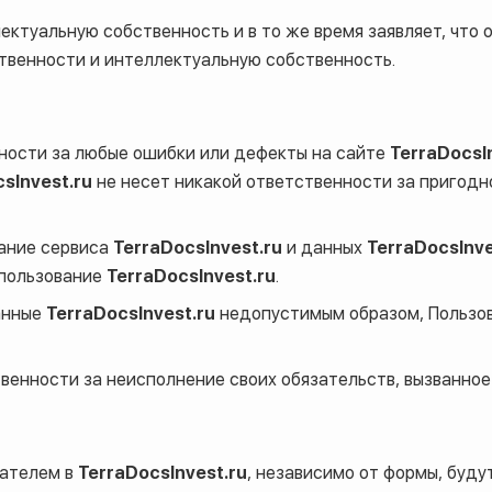
ектуальную собственность и в то же время заявляет, что 
твенности и интеллектуальную собственность.
ности за любые ошибки или дефекты на сайте
TerraDocsI
sInvest.ru
не несет никакой ответственности за пригод
вание сервиса
TerraDocsInvest.ru
и данных
TerraDocsInve
спользование
TerraDocsInvest.ru
.
анные
TerraDocsInvest.ru
недопустимым образом, Пользов
твенности за неисполнение своих обязательств, вызванн
вателем в
TerraDocsInvest.ru
, независимо от формы, буду