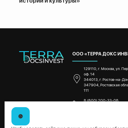
истории и культуры»
ООО «ТЕРРА ДОКС ИН
129110, г. Москва, ул. Пе
оф. 14
344013, г. Ростов-на-Дону
347904, Ростовская облас
111
8 (800) 200-33-08
8 (863) 270-33-08
8 (8634) 34-12-70