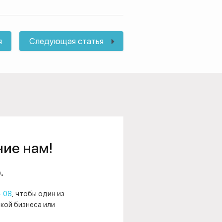
я
Следующая статья
ние нам!
.
- 08
, чтобы один из
нкой бизнеса или