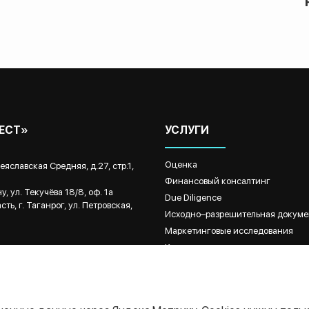
ВЕСТ»
УСЛУГИ
Оценка
реяславская Средняя, д.27, стр.1,
Финансовый консалтинг
, ул. Текучёва 18/8, оф. 1а
Due Diligence
ть, г. Таганрог, ул. Петровская,
Исходно–разрешительная докуме
Маркетинговые исследования
Кадастровые и землеустроительн
Кейсы
Партнеры
Контакты