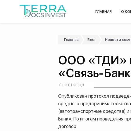
ГЛАВНАЯ
О К
Главная
Блог
Новости ком
ООО «ТДИ» 
«Связь-Бан
7 лет назад
Опубликован протокол подведен
среднего предпринимательства 
(автотранспортные средства) и
Банк». По итогам проведения п
договор.